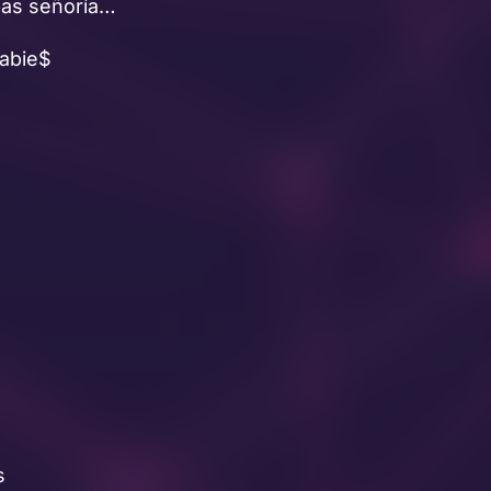
ebas señoría…
Babie$
s