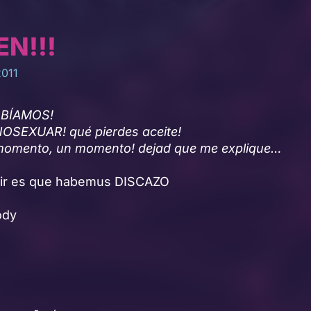
EN!!!
2011
ABÍAMOS!
SEXUAR! qué pierdes aceite!
momento, un momento! dejad que me explique…
ecir es que habemus DISCAZO
ody