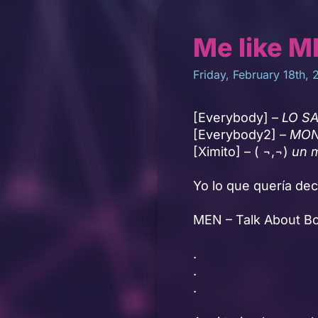
Me like M
Friday, February 18th, 
[Everybody] –
LO S
[Everybody2] –
MONO
[Ximito] – ( ¬,¬)
un 
Yo lo que quería d
MEN – Talk About B
.
.
.