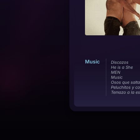
Music
Discazos
He is a She
MEN
Music
Osos que salt
Peluchitos y c
Temazo a la e