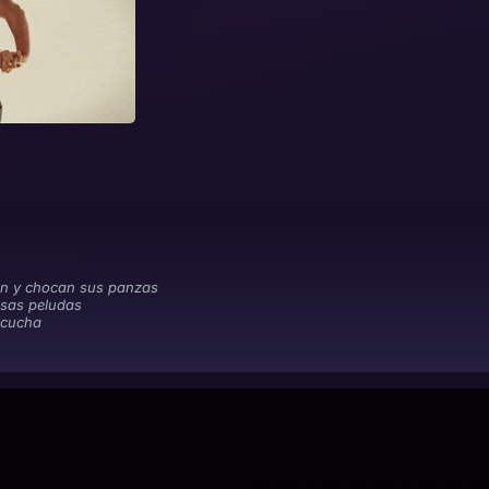
an y chocan sus panzas
osas peludas
scucha