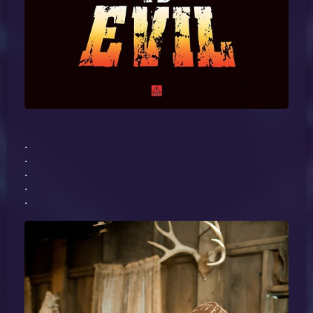
.
.
.
.
.