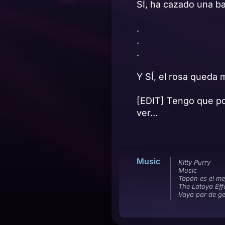
SÍ, ha cazado una ba
.
.
.
Y SÍ, el rosa queda 
[EDIT] Tengo que po
ver…
Music
Kitty Purry
Music
Tapón es el me
The Latoya Eff
Vaya par de g