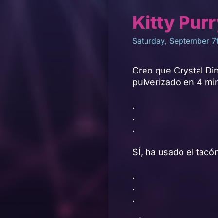
Kitty Pur
Saturday, September 7
Creo que Crystal Din
pulverizado en 4 mi
.
.
.
SÍ, ha usado el tacó
.
.
.