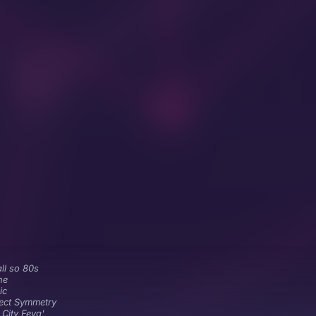
 all so 80s
ne
ic
ect Symmetry
 City Feva'