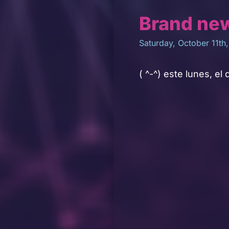
Brand new
Saturday, October 11th
( ^-^) este lunes, e