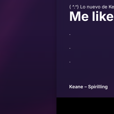
( ^.^) Lo nuevo de K
Me like 
.
.
.
Keane – Spirilling