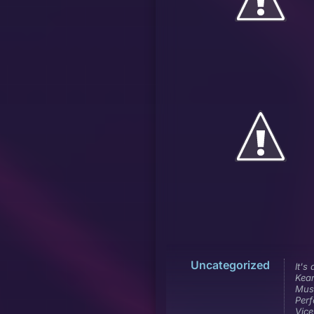
Uncategorized
It's
Kea
Mus
Perf
Vice