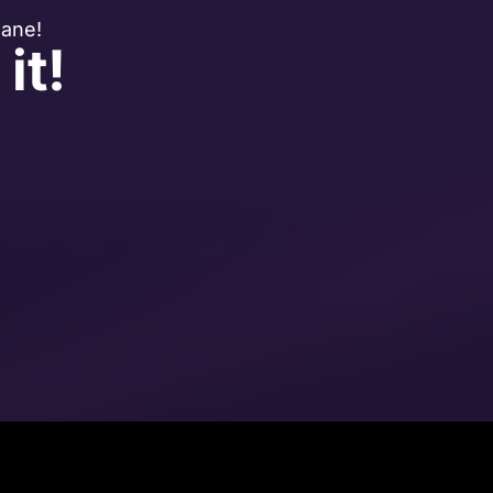
eane!
it!