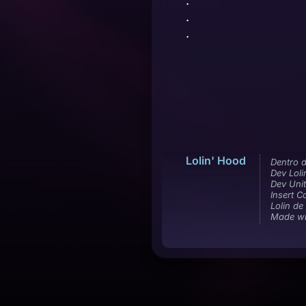
.
.
.
Lolin' Hood
Dentro d
Dev Loli
Dev Uni
Insert C
Lolin de
Made wi