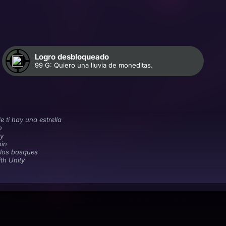
Logro desbloqueado
99 G: Quiero una lluvia de moneditas.
e ti hay una estrella
n
ty
oin
 los bosques
th Unity