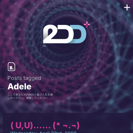
Posts tagged
Adele
ここであなたの内側の小島さんをお楽
しみください、理解してください
( U,U)…… (* ¬.¬)