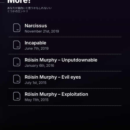
More!
あなたが面白いと思うかもしれないい
くつかのエントリ
Narcissus
November 21st, 2019
Incapable
June 7th, 2019
Róisín Murphy – Unputdownable
January 6th, 2016
Róisín Murphy – Evil eyes
July 1st, 2015
Róisín Murphy – Exploitation
May 11th, 2015