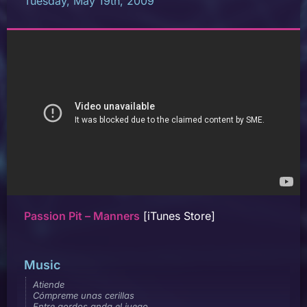
Tuesday, May 19th, 2009
Passion Pit – Manners
[iTunes Store]
Music
Atiende
Cómpreme unas cerillas
Entre gordos anda el juego