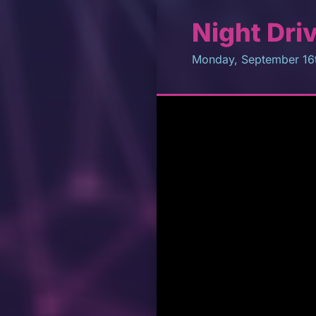
Night Dri
Monday, September 16