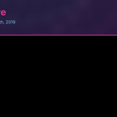
ve
th, 2019