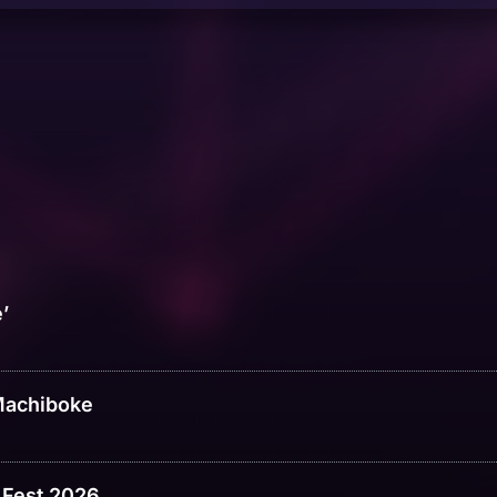
’
Machiboke
Fest 2026