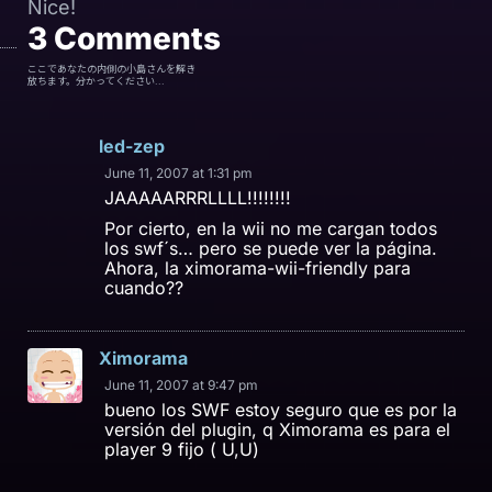
Nice!
3
Comments
ここであなたの内側の小島さんを解き
放ちます。分かってください...
led-zep
June 11, 2007 at 1:31 pm
JAAAAARRRLLLL!!!!!!!!
Por cierto, en la wii no me cargan todos
los swf´s… pero se puede ver la página.
Ahora, la ximorama-wii-friendly para
cuando??
Ximorama
June 11, 2007 at 9:47 pm
bueno los SWF estoy seguro que es por la
versión del plugin, q Ximorama es para el
player 9 fijo ( U,U)