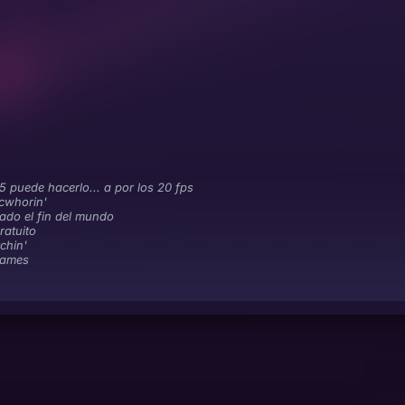
5 puede hacerlo... a por los 20 fps
cwhorin'
gado el fin del mundo
ratuito
chin'
games