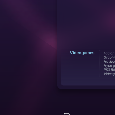
Videogames
Factor 
Graphi
Ha lle
Hype g
PS3 Bit
Video