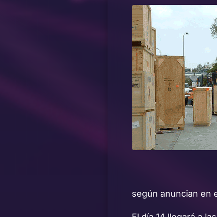
según anuncian en 
El día 14 llegará a 