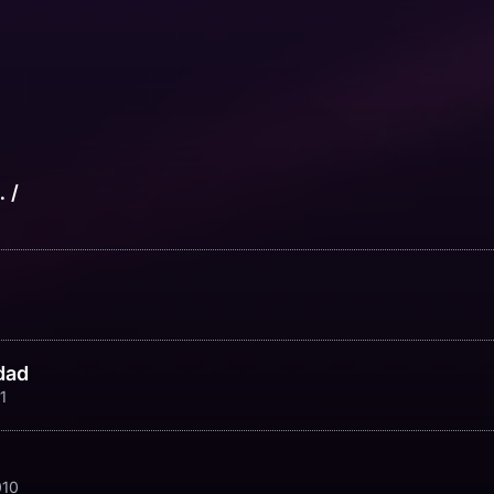
 /
dad
1
010