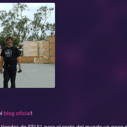
el
blog oficial
!
las tiendas de EEUU, para el resto del mundo un poco 