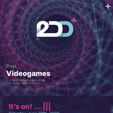
Post
Videogames
ここであなたの内側の小島さんをお楽
しみください、理解してください
It’s on! … |||