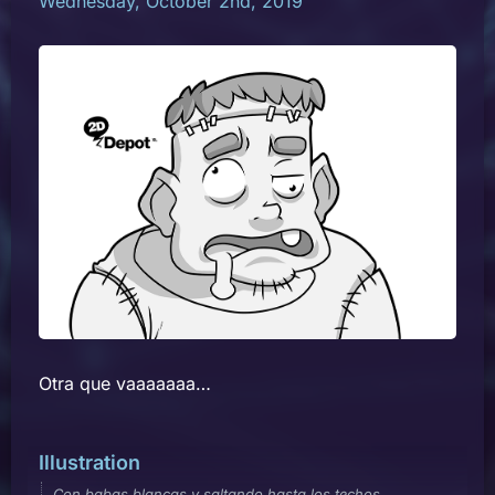
Wednesday, October 2nd, 2019
Otra que vaaaaaaa…
Illustration
Con babas blancas y saltando hasta los techos