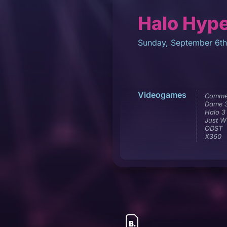
Halo Hyp
Sunday, September 6th
Videogames
Commer
Dame 
Halo 3
Just 
ODST
X360