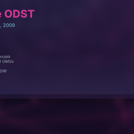
e ODST
, 2009
cials
3 OMGs
WOW