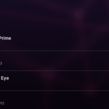
Prime
13
 Eye
012