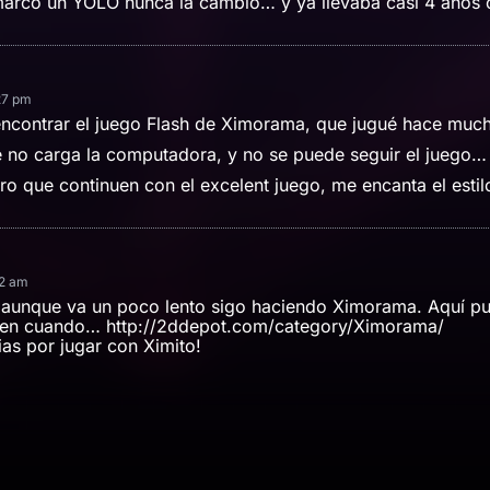
marco un YOLO nunca la cambio… y ya llevaba casi 4 años c
27 pm
ncontrar el juego Flash de Ximorama, que jugué hace muc
no carga la computadora, y no se puede seguir el juego…
o que continuen con el excelent juego, me encanta el estil
52 am
aunque va un poco lento sigo haciendo Ximorama. Aquí pu
z en cuando…
http://2ddepot.com/category/Ximorama/
as por jugar con Ximito!