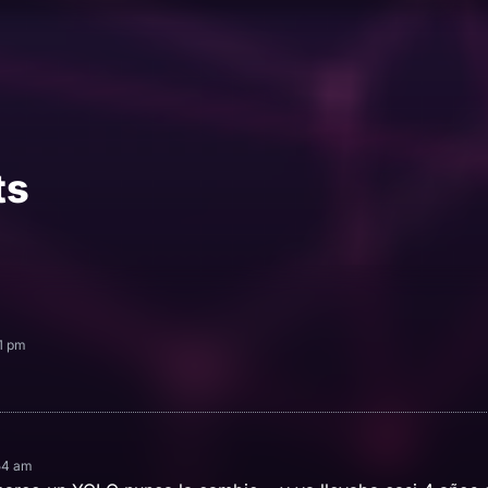
ts
51 pm
:54 am