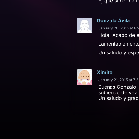
Ej que si no me 
Gonzalo Ávila
January 20, 2015 at 8:
Hola! Acabo de e
Lamentablemente 
Un saludo y esper
Ximito
January 21, 2015 at 7:
Buenas Gonzalo, 
subiendo de ve
Un saludo y graci