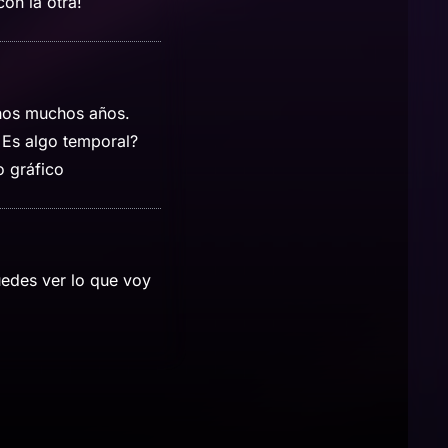
on la otra!
hos muchos años.
 Es algo temporal?
o gráfico
edes ver lo que voy