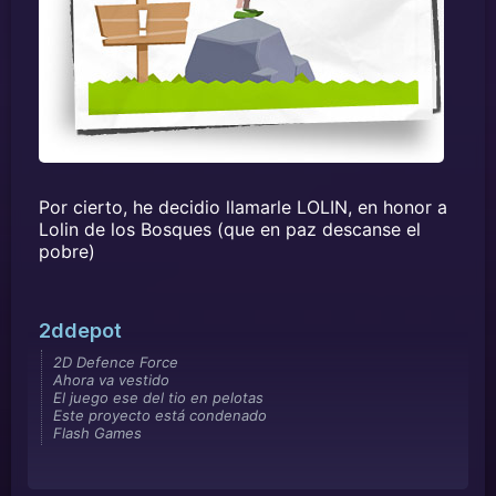
Por cierto, he decidio llamarle LOLIN, en honor a
Lolin de los Bosques (que en paz descanse el
pobre)
2ddepot
2D Defence Force
Ahora va vestido
El juego ese del tio en pelotas
Este proyecto está condenado
Flash Games