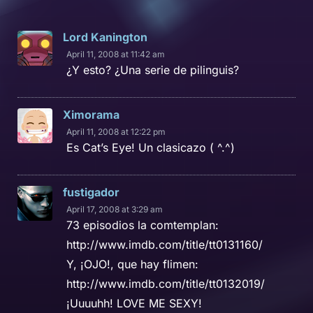
Lord Kanington
April 11, 2008 at 11:42 am
¿Y esto? ¿Una serie de pilinguis?
Ximorama
April 11, 2008 at 12:22 pm
Es Cat’s Eye! Un clasicazo ( ^.^)
fustigador
April 17, 2008 at 3:29 am
73 episodios la comtemplan:
http://www.imdb.com/title/tt0131160/
Y, ¡OJO!, que hay flimen:
http://www.imdb.com/title/tt0132019/
¡Uuuuhh! LOVE ME SEXY!