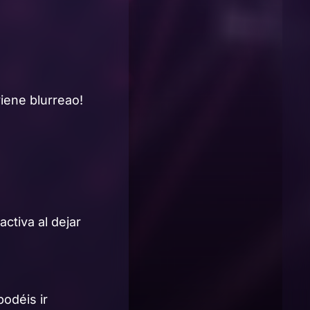
viene blurreao!
activa al dejar
odéis ir