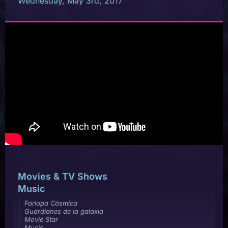
Wednesday, May 3rd, 2017
Movies & TV Shows
Music
Farlopa Cósmica
Guardianes de la galaxia
Movie Star
Music