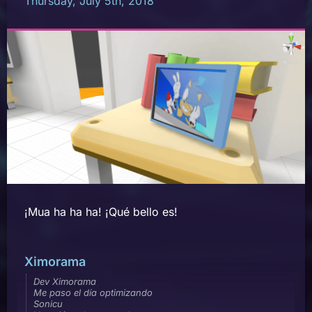
Thursday, July 5th, 2018
¡Mua ha ha ha! ¡Qué bello es!
Ximorama
Dev Ximorama
Me paso el día optimizando
Sonicu