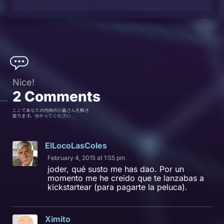
Nice!
2
Comments
ここであなたの内側の小島さんを解き
放ちます。分かってください...
ElLocoLasColes
February 4, 2015 at 1:55 pm
joder, qué susto me has dao. Por un
momento me he creido que te lanzabas a
kickstartear (para pagarte la peluca).
Ximito