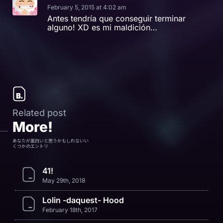
February 5, 2015 at 4:02 am
Antes tendría que conseguir terminar
alguno! XD es mi maldición…
Related post
More!
あなたが面白いと思うかもしれないい
くつかのエントリ
41!
May 29th, 2018
Lolin -daquest- Hood
February 18th, 2017