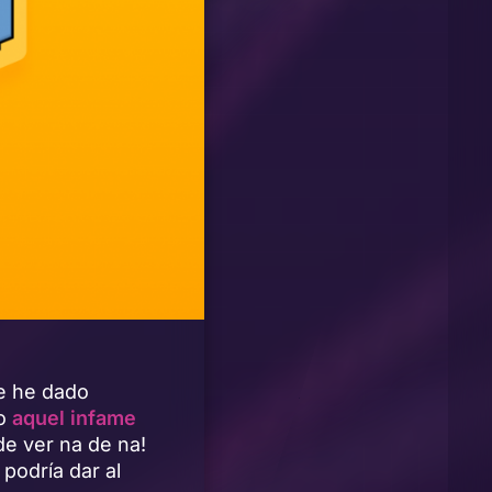
e he dado
mo
aquel infame
de ver na de na!
 podría dar al