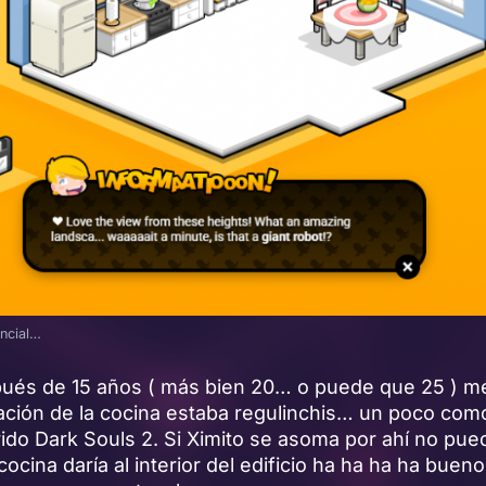
encial…
pués de 15 años ( más bien 20… o puede que 25 ) m
tación de la cocina estaba regulinchis… un poco co
ido Dark Souls 2. Si Ximito se asoma por ahí no pue
ocina daría al interior del edificio ha ha ha ha bueno