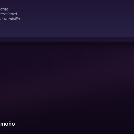
rama
terminará
a domicilio
a
emoño