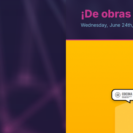
¡De obras 
Wednesday, June 24th