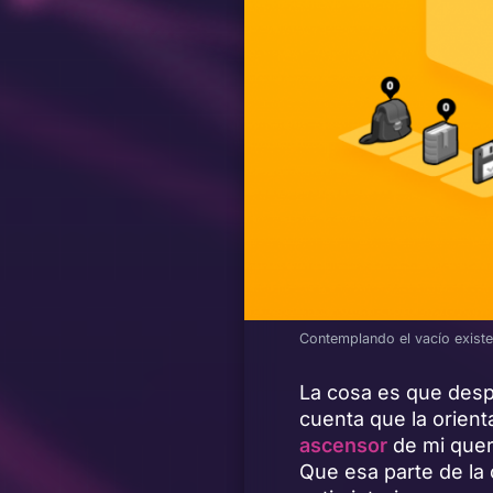
Contemplando el vacío exist
La cosa es que des
cuenta que la orien
ascensor
de mi quer
Que esa parte de la c