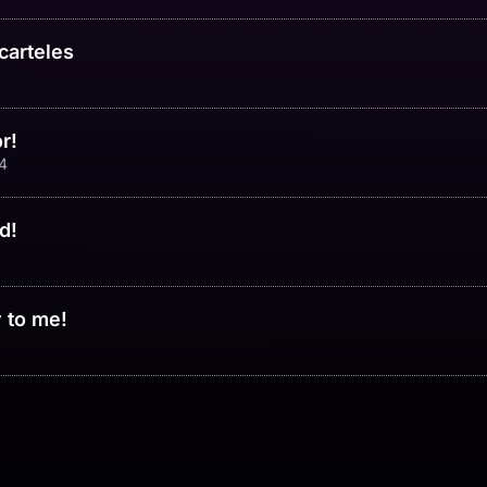
carteles
r!
4
d!
 to me!